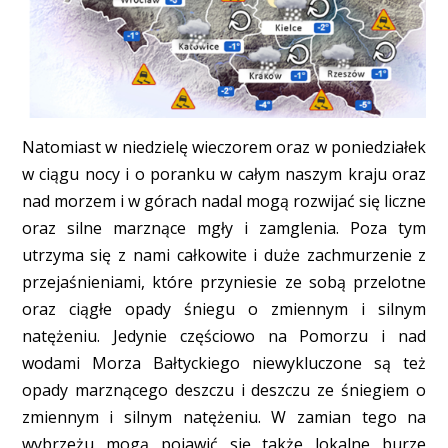
Natomiast w niedzielę wieczorem oraz w poniedziałek
w ciągu nocy i o poranku w całym naszym kraju oraz
nad morzem i w górach nadal mogą rozwijać się liczne
oraz silne marznące mgły i zamglenia. Poza tym
utrzyma się z nami całkowite i duże zachmurzenie z
przejaśnieniami, które przyniesie ze sobą przelotne
oraz ciągłe opady śniegu o zmiennym i silnym
natężeniu. Jedynie częściowo na Pomorzu i nad
wodami Morza Bałtyckiego niewykluczone są też
opady marznącego deszczu i deszczu ze śniegiem o
zmiennym i silnym natężeniu. W zamian tego na
wybrzeżu mogą pojawić się także lokalne burze