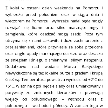
Z kolei w ostatni dzień weekendu na Pomorzu i
wybrzeżu przed południem oraz w ciągu dnia i
wieczorem na Pomorzu i wybrzeżu nadal będą mogły
rozwijać się liczne oraz silne marznące mgły i
zamglenia, które osadzać mogą szadź. Poza tym
utrzyma się z nami całkowite i duże zachmurzenie z
przejaśnieniami, które przyniesie ze sobą przelotne
oraz ciągłe opady marznącego deszczu oraz deszczu
ze śniegiem i śniegu o zmiennym i silnym natężeniu.
Dodatkowo nad wodami Morza Bałtyckiego
niewykluczone są też lokalne burze z gradem i krupą
śnieżną. Temperatura powietrza wyniesie od +2°C do
+5°C. Wiatr na ogół będzie słaby oraz umiarkowany i
porywisty ze zmiennych kierunków z przewagą
wiejący od południowego – wschodu oraz z
północnego – wschodu i północy. W zamian tego w