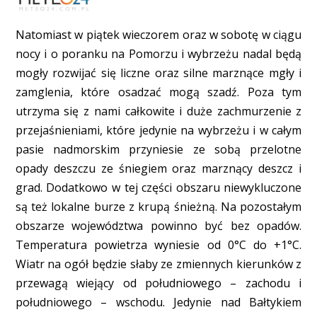
Natomiast w piątek wieczorem oraz w sobotę w ciągu
nocy i o poranku na Pomorzu i wybrzeżu nadal będą
mogły rozwijać się liczne oraz silne marznące mgły i
zamglenia, które osadzać mogą szadź. Poza tym
utrzyma się z nami całkowite i duże zachmurzenie z
przejaśnieniami, które jedynie na wybrzeżu i w całym
pasie nadmorskim przyniesie ze sobą przelotne
opady deszczu ze śniegiem oraz marznący deszcz i
grad. Dodatkowo w tej części obszaru niewykluczone
są też lokalne burze z krupą śnieżną. Na pozostałym
obszarze województwa powinno być bez opadów.
Temperatura powietrza wyniesie od 0°C do +1°C.
Wiatr na ogół będzie słaby ze zmiennych kierunków z
przewagą wiejący od południowego – zachodu i
południowego – wschodu. Jedynie nad Bałtykiem