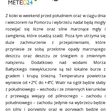
Z kolei w weekend przed południem oraz w ciągu dnia
i wieczorem na Pomorzu i wybrzeżu nadal będą mogły
rozwijać się liczne oraz silne marznące mgły i
zamglenia, które osadzą szadź. Poza tym utrzyma się
duże zachmurzenie z przejaśnieniami, które
przyniesie ze sobą przelotne opady marznącego
deszczu oraz deszczu ze śniegiem o zmiennym
natężeniu. Dodatkowo nad wodami Morza
Bałtyckiego niewykluczone są też lokalne burze z
gradem i krupą śnieżną. Temperatura powietrza
wyniesie od +2°C do +4°C. Wiatr na ogół będzie słaby
z południowego – wschodu i ze zmiennych kierunków
z przewagą wiejący od północnego – zachodu i
południowego – zachodu. Jedynie na wybrzeżu będzie
on silny i porywisty oraz w porywach będzie on