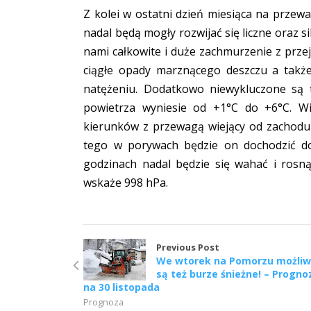
Z kolei w ostatni dzień miesiąca na prze
nadal będą mogły rozwijać się liczne oraz s
nami całkowite i duże zachmurzenie z przej
ciągłe opady marznącego deszczu a także
natężeniu. Dodatkowo niewykluczone są 
powietrza wyniesie od +1°C do +6°C. Wi
kierunków z przewagą wiejący od zachodu
tego w porywach będzie on dochodzić do
godzinach nadal będzie się wahać i ros
wskaże 998 hPa.
Previous Post
We wtorek na Pomorzu możli
są też burze śnieżne! – Progno
na 30 listopada
Prognoza