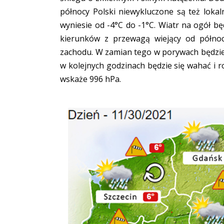
północy Polski niewykluczone są też loka
wyniesie od -4°C do -1°C. Wiatr na ogół b
kierunków z przewagą wiejący od półno
zachodu. W zamian tego w porywach będzie
w kolejnych godzinach będzie się wahać i
wskaże 996 hPa.