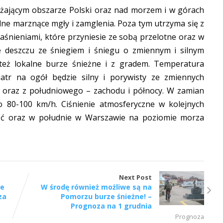
ważającym obszarze Polski oraz nad morzem i w górach
ilne marznące mgły i zamglenia. Poza tym utrzyma się z
aśnieniami, które przyniesie ze sobą przelotne oraz w
 deszczu ze śniegiem i śniegu o zmiennym i silnym
też lokalne burze śnieżne i z gradem. Temperatura
atr na ogół będzie silny i porywisty ze zmiennych
 oraz z południowego – zachodu i północy. W zamian
 80-100 km/h. Ciśnienie atmosferyczne w kolejnych
nąć oraz w południe w Warszawie na poziomie morza
Next Post
we
W środę również możliwe są na
za
Pomorzu burze śnieżne! –
Prognoza na 1 grudnia
Prognoza