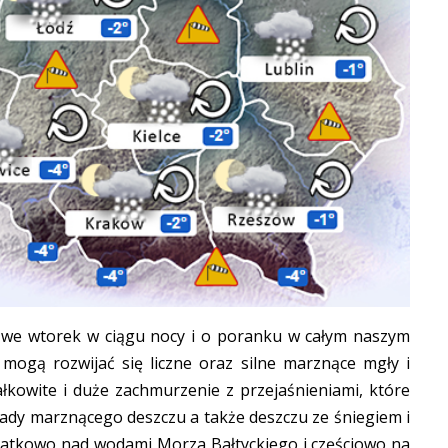
 we wtorek w ciągu nocy i o poranku w całym naszym
mogą rozwijać się liczne oraz silne marznące mgły i
łkowite i duże zachmurzenie z przejaśnieniami, które
pady marznącego deszczu a także deszczu ze śniegiem i
datkowo nad wodami Morza Bałtyckiego i częściowo na