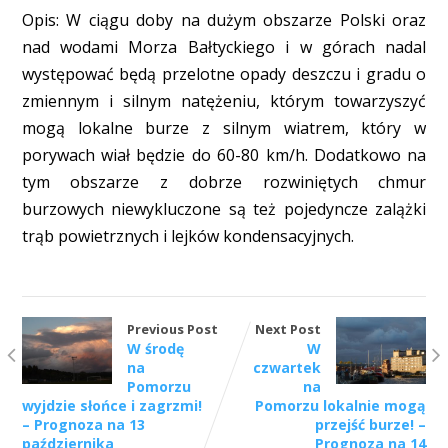
Opis: W ciągu doby na dużym obszarze Polski oraz
nad wodami Morza Bałtyckiego i w górach nadal
występować będą przelotne opady deszczu i gradu o
zmiennym i silnym natężeniu, którym towarzyszyć
mogą lokalne burze z silnym wiatrem, który w
porywach wiał będzie do 60-80 km/h. Dodatkowo na
tym obszarze z dobrze rozwiniętych chmur
burzowych niewykluczone są też pojedyncze zalążki
trąb powietrznych i lejków kondensacyjnych.
Previous Post
Next Post
W środę
W
na
czwartek
Pomorzu
na
wyjdzie słońce i zagrzmi!
Pomorzu lokalnie mogą
– Prognoza na 13
przejść burze! –
października
Prognoza na 14