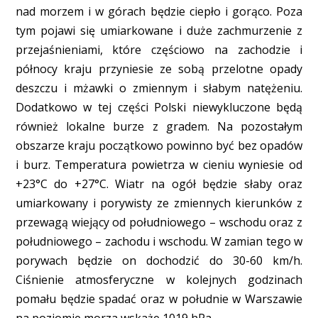
nad morzem i w górach będzie ciepło i gorąco. Poza
tym pojawi się umiarkowane i duże zachmurzenie z
przejaśnieniami, które częściowo na zachodzie i
północy kraju przyniesie ze sobą przelotne opady
deszczu i mżawki o zmiennym i słabym natężeniu.
Dodatkowo w tej części Polski niewykluczone będą
również lokalne burze z gradem. Na pozostałym
obszarze kraju początkowo powinno być bez opadów
i burz. Temperatura powietrza w cieniu wyniesie od
+23°C do +27°C. Wiatr na ogół będzie słaby oraz
umiarkowany i porywisty ze zmiennych kierunków z
przewagą wiejący od południowego – wschodu oraz z
południowego – zachodu i wschodu. W zamian tego w
porywach będzie on dochodzić do 30-60 km/h.
Ciśnienie atmosferyczne w kolejnych godzinach
pomału będzie spadać oraz w południe w Warszawie
na poziomie morza wskaże 1019 hPa.