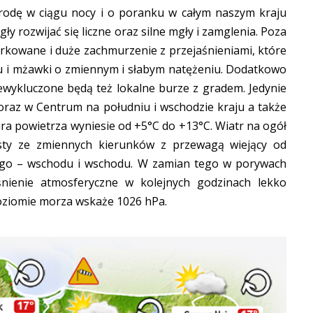
odę w ciągu nocy i o poranku w całym naszym kraju
 rozwijać się liczne oraz silne mgły i zamglenia. Poza
arkowane i duże zachmurzenie z przejaśnieniami, które
zu i mżawki o zmiennym i słabym natężeniu. Dodatkowo
iewykluczone będą też lokalne burze z gradem. Jedynie
raz w Centrum na południu i wschodzie kraju a także
a powietrza wyniesie od +5°C do +13°C. Wiatr na ogół
sty ze zmiennych kierunków z przewagą wiejący od
go – wschodu i wschodu. W zamian tego w porywach
nienie atmosferyczne w kolejnych godzinach lekko
oziomie morza wskaże 1026 hPa.