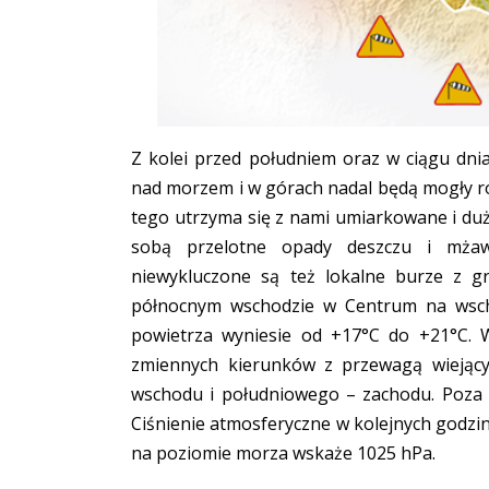
Z kolei przed południem oraz w ciągu dni
nad morzem i w górach nadal będą mogły roz
tego utrzyma się z nami umiarkowane i duż
sobą przelotne opady deszczu i mża
niewykluczone są też lokalne burze z 
północnym wschodzie w Centrum na wsch
powietrza wyniesie od +17°C do +21°C. W
zmiennych kierunków z przewagą wiejąc
wschodu i południowego – zachodu. Poza 
Ciśnienie atmosferyczne w kolejnych godzi
na poziomie morza wskaże 1025 hPa.