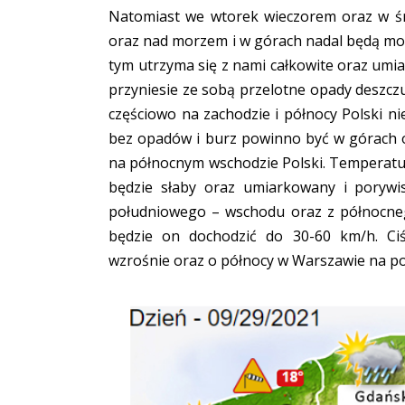
Natomiast we wtorek wieczorem oraz w śr
oraz nad morzem i w górach nadal będą mogły
tym utrzyma się z nami całkowite oraz umi
przyniesie ze sobą przelotne opady deszc
częściowo na zachodzie i północy Polski n
bez opadów i burz powinno być w górach o
na północnym wschodzie Polski. Temperatur
będzie słaby oraz umiarkowany i porywi
południowego – wschodu oraz z północne
będzie on dochodzić do 30-60 km/h. Ciś
wzrośnie oraz o północy w Warszawie na p