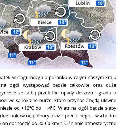
iątek w ciągu nocy i o poranku w całym naszym kraju
a ogół występować będzie całkowite oraz duże
rzyniesie ze sobą przelotne opady deszczu i gradu o
ożliwe są lokalne burze, które przynosić będą ulewne
iesie od +12°C do +14°C. Wiatr na ogół będzie słaby
h kierunków od północy oraz z północnego – wschodu i
 on dochodzić do 30-60 km/h. Ciśnienie atmosferyczne