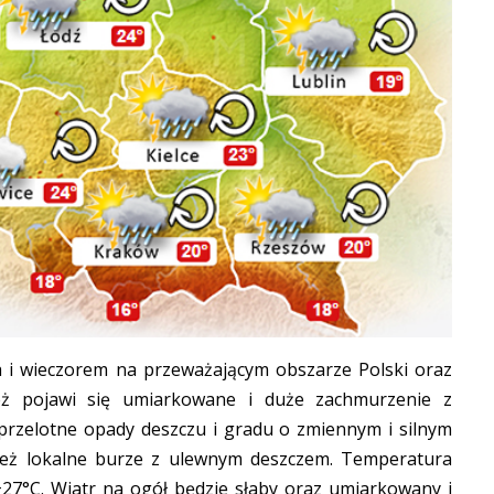
a i wieczorem na przeważającym obszarze Polski oraz
 pojawi się umiarkowane i duże zachmurzenie z
 przelotne opady deszczu i gradu o zmiennym i silnym
też lokalne burze z ulewnym deszczem. Temperatura
+27°C. Wiatr na ogół będzie słaby oraz umiarkowany i