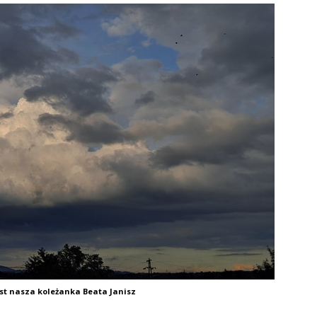
est nasza koleżanka Beata Janisz