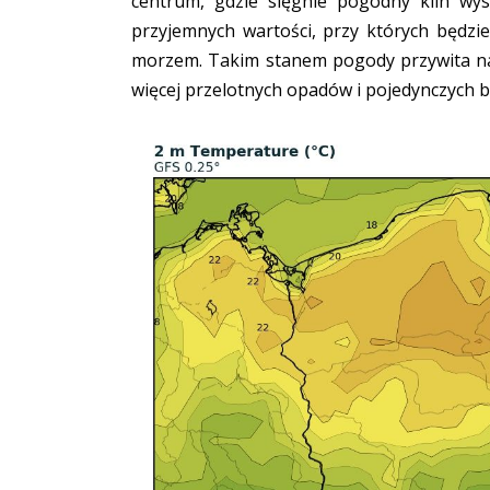
centrum, gdzie sięgnie pogodny klin wys
przyjemnych wartości, przy których będz
morzem. Takim stanem pogody przywita nas
więcej przelotnych opadów i pojedynczych b