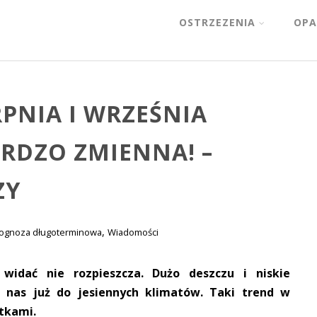
OSTRZEZENIA
OPA
RPNIA I WRZEŚNIA
RDZO ZMIENNA! –
ZY
,
ognoza długoterminowa
Wiadomości
idać nie rozpieszcza. Dużo deszczu i niskie
ą nas już do jesiennych klimatów. Taki trend w
ątkami.