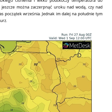
okiego ciśnienia i lekko podskoczy temperatura do
ie jeszcze można zaczerpnąć uroku nad wodą, czy nad
 początek września. Jednak im dalej na południe tym
urz.