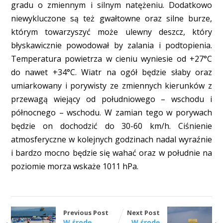
gradu o zmiennym i silnym natężeniu. Dodatkowo
niewykluczone są też gwałtowne oraz silne burze,
którym towarzyszyć może ulewny deszcz, który
błyskawicznie powodował by zalania i podtopienia.
Temperatura powietrza w cieniu wyniesie od +27°C
do nawet +34°C. Wiatr na ogół będzie słaby oraz
umiarkowany i porywisty ze zmiennych kierunków z
przewagą wiejący od południowego – wschodu i
północnego – wschodu. W zamian tego w porywach
będzie on dochodzić do 30-60 km/h. Ciśnienie
atmosferyczne w kolejnych godzinach nadal wyraźnie
i bardzo mocno będzie się wahać oraz w południe na
poziomie morza wskaże 1011 hPa.
Previous Post
Next Post
W środę
W środę