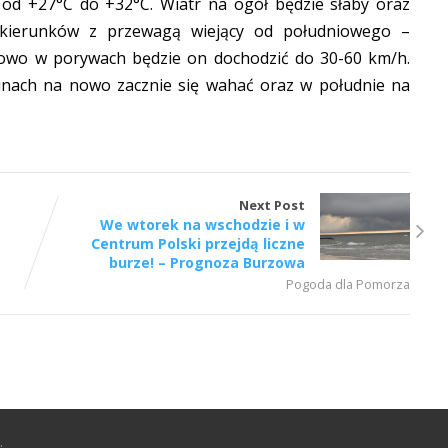
 od +27°C do +32°C. Wiatr na ogół będzie słaby oraz
 kierunków z przewagą wiejący od południowego –
owo w porywach będzie on dochodzić do 30-60 km/h.
zinach na nowo zacznie się wahać oraz w południe na
Next Post
We wtorek na wschodzie i w
Centrum Polski przejdą liczne
burze! – Prognoza Burzowa
Pogoda dla Pomorza
.