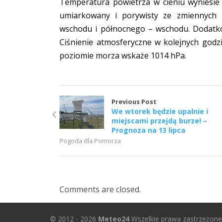
Temperatura powietrza w cieniu wyniesie
umiarkowany i porywisty ze zmiennych
wschodu i północnego – wschodu. Dodatk
Ciśnienie atmosferyczne w kolejnych god
poziomie morza wskaże 1014 hPa.
Previous Post
We wtorek będzie upalnie i
miejscami przejdą burze! –
Prognoza na 13 lipca
Pogoda dla Pomorza
Comments are closed.
© 2012 - 2026
Meteo24
Wszelkie prawa zastrzeżone