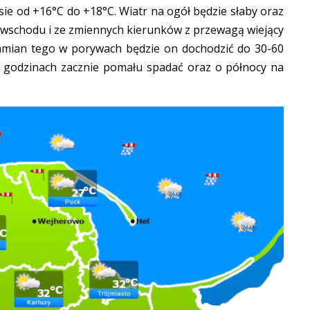
ie od +16°C do +18°C. Wiatr na ogół będzie słaby oraz
 wschodu i ze zmiennych kierunków z przewagą wiejący
mian tego w porywach będzie on dochodzić do 30-60
h godzinach zacznie pomału spadać oraz o północy na