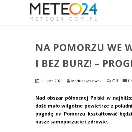
NA POMORZU WE W
I BEZ BURZ! – PRO
Off
11 lipca 2021
Mariusz Jasłowski
P
Nad obszar północnej Polski w najbliż
dość mało wilgotne powietrze z połudn
pogodę na Pomorzu kształtować będzie
nasze samopoczucie i zdrowie.