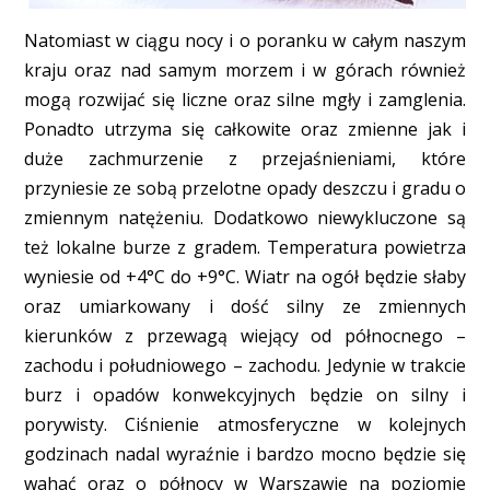
Natomiast w ciągu nocy i o poranku w całym naszym
kraju oraz nad samym morzem i w górach również
mogą rozwijać się liczne oraz silne mgły i zamglenia.
Ponadto utrzyma się całkowite oraz zmienne jak i
duże zachmurzenie z przejaśnieniami, które
przyniesie ze sobą przelotne opady deszczu i gradu o
zmiennym natężeniu. Dodatkowo niewykluczone są
też lokalne burze z gradem. Temperatura powietrza
wyniesie od +4°C do +9°C. Wiatr na ogół będzie słaby
oraz umiarkowany i dość silny ze zmiennych
kierunków z przewagą wiejący od północnego –
zachodu i południowego – zachodu. Jedynie w trakcie
burz i opadów konwekcyjnych będzie on silny i
porywisty. Ciśnienie atmosferyczne w kolejnych
godzinach nadal wyraźnie i bardzo mocno będzie się
wahać oraz o północy w Warszawie na poziomie