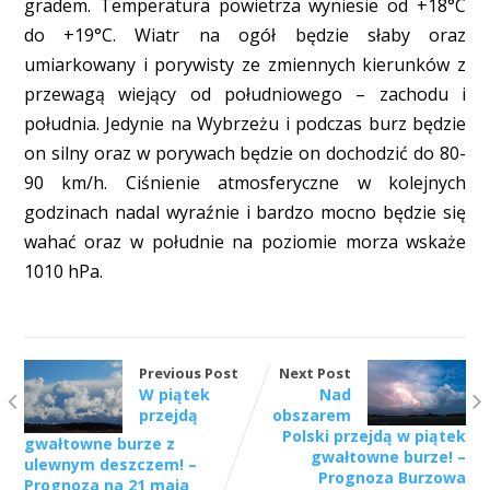
gradem. Temperatura powietrza wyniesie od +18°C
do +19°C. Wiatr na ogół będzie słaby oraz
umiarkowany i porywisty ze zmiennych kierunków z
przewagą wiejący od południowego – zachodu i
południa. Jedynie na Wybrzeżu i podczas burz będzie
on silny oraz w porywach będzie on dochodzić do 80-
90 km/h. Ciśnienie atmosferyczne w kolejnych
godzinach nadal wyraźnie i bardzo mocno będzie się
wahać oraz w południe na poziomie morza wskaże
1010 hPa.
Previous Post
Next Post
W piątek
Nad
przejdą
obszarem
Polski przejdą w piątek
gwałtowne burze z
gwałtowne burze! –
ulewnym deszczem! –
Prognoza Burzowa
Prognoza na 21 maja