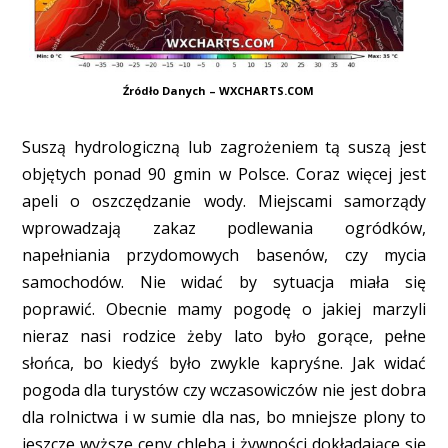
Źródło Danych – WXCHARTS.COM
Suszą hydrologiczną lub zagrożeniem tą suszą jest
objętych ponad 90 gmin w Polsce. Coraz więcej jest
apeli o oszczędzanie wody. Miejscami samorządy
wprowadzają zakaz podlewania ogródków,
napełniania przydomowych basenów, czy mycia
samochodów. Nie widać by sytuacja miała się
poprawić. Obecnie mamy pogodę o jakiej marzyli
nieraz nasi rodzice żeby lato było gorące, pełne
słońca, bo kiedyś było zwykle kapryśne. Jak widać
pogoda dla turystów czy wczasowiczów nie jest dobra
dla rolnictwa i w sumie dla nas, bo mniejsze plony to
jeszcze wyższe ceny chleba i żywności dokładające się