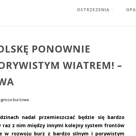
OSTRZEZENIA
OPA
POLSKĘ PONOWNIE
PORYWISTYM WIATREM! –
WA
ognoza burzowa
zinach nadal przemieszczać będzie się bardzo
w raz z nim między innymi kolejny system frontów
ie w rozwoju burz z bardzo silnym i porywistym