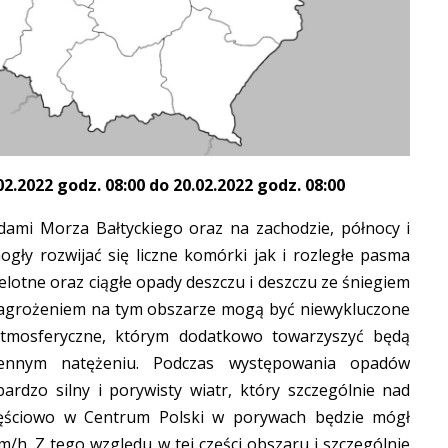
.2022 godz. 08:00 do 20.02.2022 godz. 08:00
dami Morza Bałtyckiego oraz na zachodzie, północy i
gły rozwijać się liczne komórki jak i rozległe pasma
lotne oraz ciągłe opady deszczu i deszczu ze śniegiem
zagrożeniem na tym obszarze mogą być niewykluczone
atmosferyczne, którym dodatkowo towarzyszyć będą
ennym natężeniu. Podczas występowania opadów
ardzo silny i porywisty wiatr, który szczególnie nad
zęściowo w Centrum Polski w porywach będzie mógł
/h. Z tego względu w tej części obszaru i szczególnie