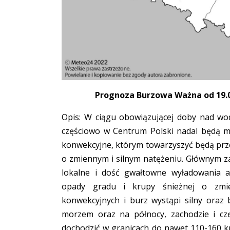
Prognoza Burzowa Ważna od 19.02
Opis: W ciągu obowiązującej doby nad wo
częściowo w Centrum Polski nadal będą mo
konwekcyjne, którym towarzyszyć będą prze
o zmiennym i silnym natężeniu. Głównym 
lokalne i dość gwałtowne wyładowania 
opady gradu i krupy śnieżnej o zmi
konwekcyjnych i burz wystąpi silny oraz b
morzem oraz na północy, zachodzie i c
dochodzić w granicach do nawet 110-160 km